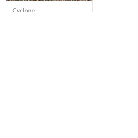
Cyclone
Des cyclones sont disponibles pour
le forage à circulation inverse (RC) et
le forage fond de trou (DTH)
standard. Débit d'air jusqu'à 1300
CFM (37 000 LPM).
Détails