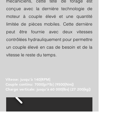
mécaniciens, cette tête de forage est
conçue avec la dernière technologie de
moteur à couple élevé et une quantité
limitée de pièces mobiles. Cette dernière
peut être fournie avec deux vitesses
contrôlées hydrauliquement pour permettre
un couple élevé en cas de besoin et de la
vitesse le reste du temps.
Vitesse: jusqu'à 140[RPM]
Couple continu: 7000[pi*lb] (9500[Nm])
Charge verticale: jusqu'à 60 000[lbs] (27 200[kg])